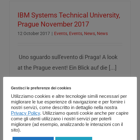
IBM Systems Technical University,
Prague November 2017
12 October 2017
|
Events
,
Events
,
News
,
News
Uno sguardo sull'evento di Praga! A look
at the Prague event! Ein Blick auf die [...]
Read More
Gestisci le preferenze dei cookies
Utilizziamo cookies e altre tecnologie simili necessari per
migliorare le tue esperienze di navigazione e per fornire i
nostri servizi, come descritto in dettaglio nella nostra
Privacy Policy
. Utilizziamo questi cookie anche per capire
come gli utenti utilizzano i nostri servizi per poterli
01 Informatica al IBM i Security &
migliorare (ad esempio, analizzando le interazioni con il
GDPR BP workshop (France ,
sito).
Client center IBM Montpellier) 20-