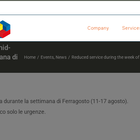
Company
Service
mid-
ana di
Home
/
Events
,
News
/
Reduced service during the week of 
tta durante la settimana di Ferragosto (11-17 agosto).
co solo le urgenze.