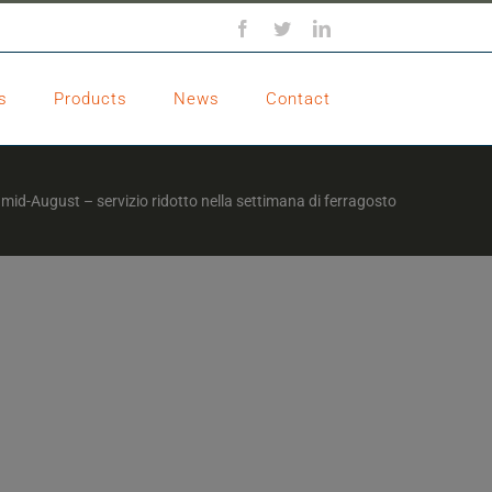
Facebook
Twitter
LinkedIn
s
Products
News
Contact
mid-August – servizio ridotto nella settimana di ferragosto