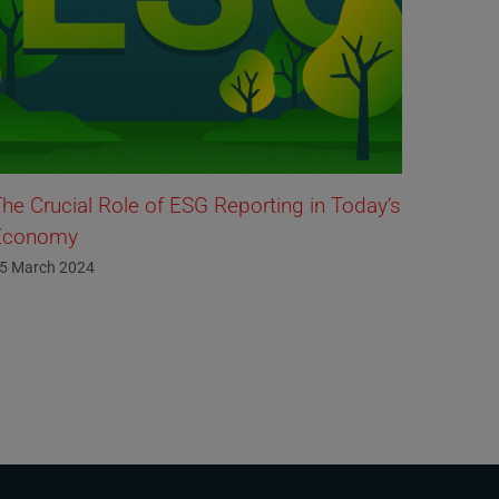
he Crucial Role of ESG Reporting in Today’s
L as in
Economy
14 Octob
5 March 2024