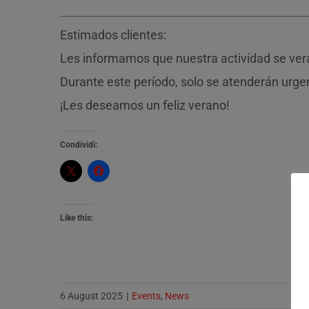
Estimados clientes:
Les informamos que nuestra actividad se verá
Durante este período, solo se atenderán urge
¡Les deseamos un feliz verano!
Condividi:
Like this:
6 August 2025
|
Events
,
News