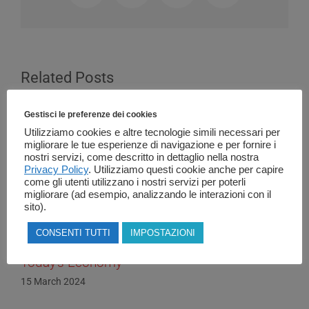
Related Posts
Gestisci le preferenze dei cookies
Utilizziamo cookies e altre tecnologie simili necessari per
migliorare le tue esperienze di navigazione e per fornire i
nostri servizi, come descritto in dettaglio nella nostra
Privacy Policy
. Utilizziamo questi cookie anche per capire
come gli utenti utilizzano i nostri servizi per poterli
migliorare (ad esempio, analizzando le interazioni con il
sito).
The Crucial Role of
L as in Licensing
CONSENTI TUTTI
IMPOSTAZIONI
ESG Reporting in
14 October 2023
Today’s Economy
15 March 2024