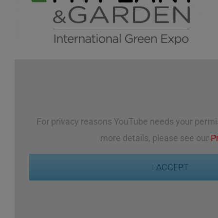
For privacy reasons YouTube needs your permis
more details, please see our
P
I ACCEPT