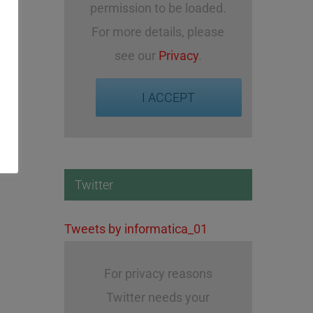
permission to be loaded.
For more details, please
see our
Privacy
.
I ACCEPT
2015
2014
Twitter
1 January 2015
1 January 2014
Tweets by informatica_01
For privacy reasons
Twitter needs your