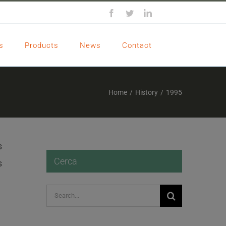
Facebook
Twitter
LinkedIn
s
Products
News
Contact
Home
/
History
/
1995
s
Cerca
s
Search
for: