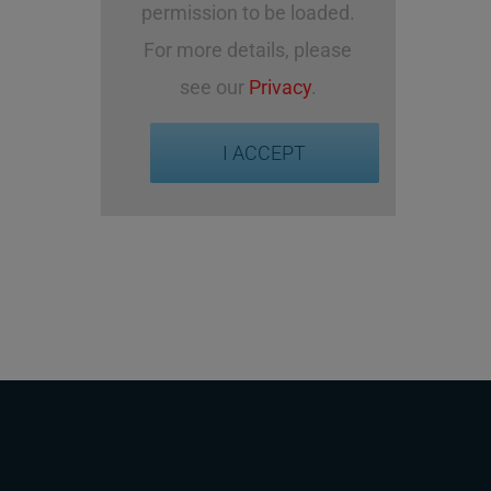
permission to be loaded.
For more details, please
see our
Privacy
.
I ACCEPT