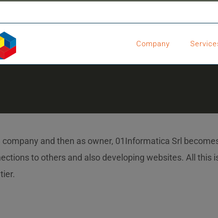
Company
Service
in a company and then as owner, 01Informatica Srl become
ections to others and also developing websites. All this i
tier.