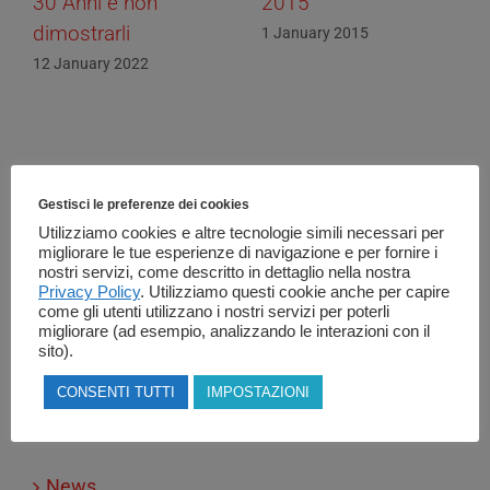
30 Anni e non
2015
dimostrarli
1 January 2015
12 January 2022
Gestisci le preferenze dei cookies
Utilizziamo cookies e altre tecnologie simili necessari per
Cerca
migliorare le tue esperienze di navigazione e per fornire i
nostri servizi, come descritto in dettaglio nella nostra
Privacy Policy
. Utilizziamo questi cookie anche per capire
Search
come gli utenti utilizzano i nostri servizi per poterli
migliorare (ad esempio, analizzando le interazioni con il
for:
sito).
CONSENTI TUTTI
IMPOSTAZIONI
Categorie
News