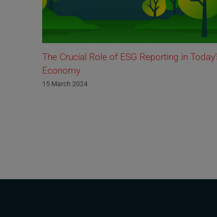
Today’s
L as in Licensing
14 October 2023