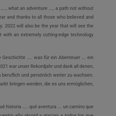
 ….., what an adventure …., a path not without
ar and thanks to all those who believed and
 2022 will also be the year that will see the
et with an extremely cutting-edge technology
e Geschichte ….. was für ein Abenteuer …. ein
 2021 war unser Rekordjahr und dank all denen,
 beruflich und persönlich weiter zu wachsen.
Markt bringen werden, die es uns ermöglichen,
qué historia ….. qué aventura …. un camino que
uestro año récord y gracias a todos los que