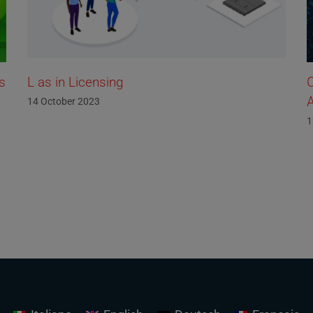
Cybersecurity Risks and How to Defend
Against Them
3
13 October 2023