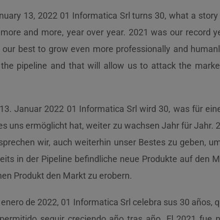
uary 13, 2022 01 Informatica Srl turns 30, what a story
 more and more, year over year. 2021 was our record ye
e our best to grow even more professionally and humanly.
 the pipeline and that will allow us to attack the mark
13. Januar 2022 01 Informatica Srl wird 30, was für ein
 es uns ermöglicht hat, weiter zu wachsen Jahr für Jahr.
sprechen wir, auch weiterhin unser Bestes zu geben, um
eits in der Pipeline befindliche neue Produkte auf den 
chen Produkt den Markt zu erobern.
 enero de 2022, 01 Informatica Srl celebra sus 30 años, 
permitido seguir creciendo año tras año. El 2021 fue n