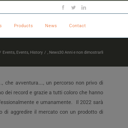
Facebook
Twitter
LinkedIn
s
Products
News
Contact
/
Events
,
Events
,
History
/
,
News
30 Anni e non dimostrarli
.., che avventura…., un percorso non privo di
o dei record e grazie a tutti coloro che hanno
professionalmente e umanamente. Il 2022 sarà
no di aggredire il mercato con un prodotto di