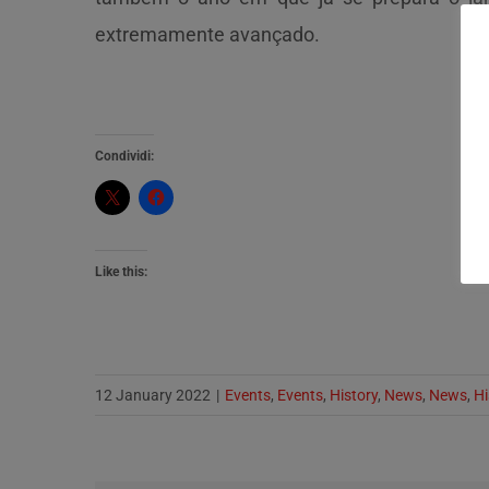
extremamente avançado.
Condividi:
Like this:
12 January 2022
|
Events
,
Events
,
History
,
News
,
News
,
Hi