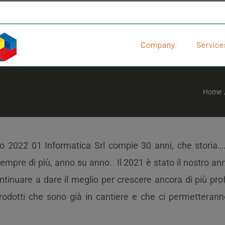
Company
Service
Home
io 2022 01 Informatica Srl compie 30 anni, che storia…
mpre di più, anno su anno. Il 2021 è stato il nostro ann
ntinuare a dare il meglio per crescere ancora di più 
prodotti che sono già in cantiere e che ci permetteran