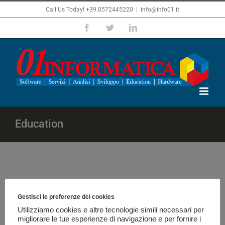
Skip
Call Us Today! +39.0572445220
|
info@info01.it
to
Facebook
Twitter
LinkedIn
content
Education
Gestisci le preferenze dei cookies
Utilizziamo cookies e altre tecnologie simili necessari per
migliorare le tue esperienze di navigazione e per fornire i