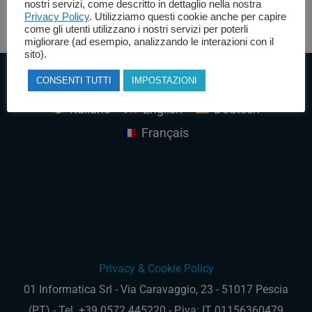
nostri servizi, come descritto in dettaglio nella nostra
Privacy Policy
. Utilizziamo questi cookie anche per capire
come gli utenti utilizzano i nostri servizi per poterli
migliorare (ad esempio, analizzando le interazioni con il
sito).
CONSENTI TUTTI
IMPOSTAZIONI
Italiano
English
Deutsch
Français
Privacy & Cookie Policy
01 Informatica Srl - Via Caravaggio, 23 - 51017 Pescia
(PT) - Tel. +39.0572.445220 - P.iva: IT 01156360479