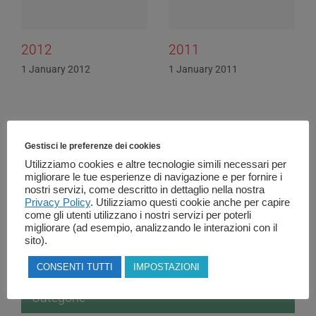
2012
2011
1 January 2012
1 January 2011
Gestisci le preferenze dei cookies
Utilizziamo cookies e altre tecnologie simili necessari per
migliorare le tue esperienze di navigazione e per fornire i
Cerca
nostri servizi, come descritto in dettaglio nella nostra
Privacy Policy
. Utilizziamo questi cookie anche per capire
come gli utenti utilizzano i nostri servizi per poterli
Search
migliorare (ad esempio, analizzando le interazioni con il
sito).
for:
CONSENTI TUTTI
IMPOSTAZIONI
Categorie