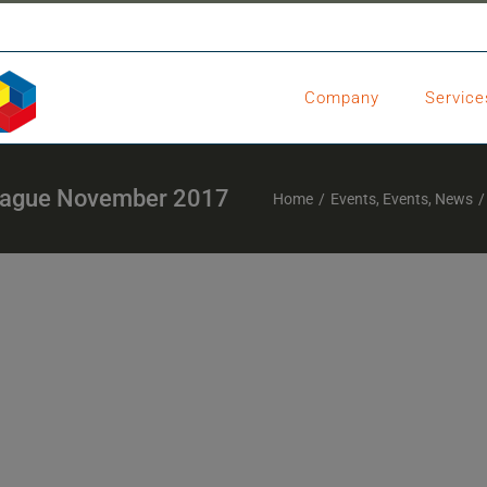
Company
Service
Prague November 2017
Home
/
Events
,
Events
,
News
/