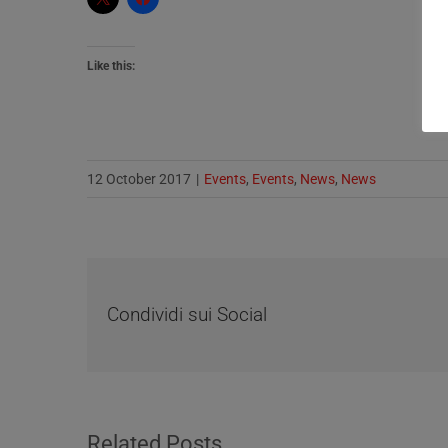
Like this:
12 October 2017
|
Events
,
Events
,
News
,
News
Condividi sui Social
Related Posts