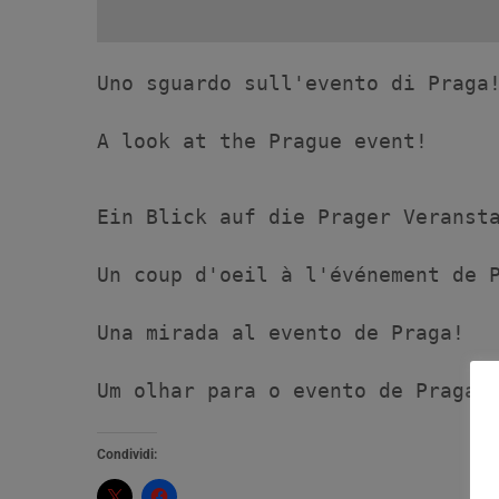
Uno sguardo sull'evento di Praga
A look at the Prague event!

Ein Blick auf die Prager Veranst
Um olhar para o evento de Praga!
Condividi: