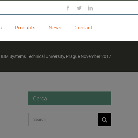
Facebook
Twitter
LinkedIn
s
Products
News
Contact
IBM Systems Technical University, Prague November 2017
Cerca
Search
for: