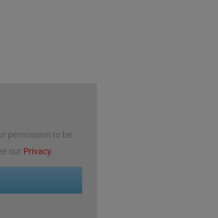
r permission to be
ee our
Privacy
.