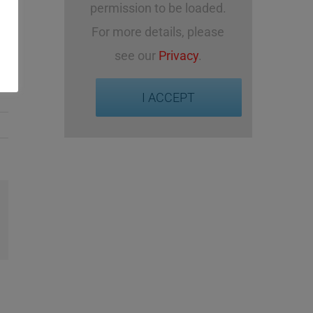
permission to be loaded.
For more details, please
see our
Privacy
.
I ACCEPT
l