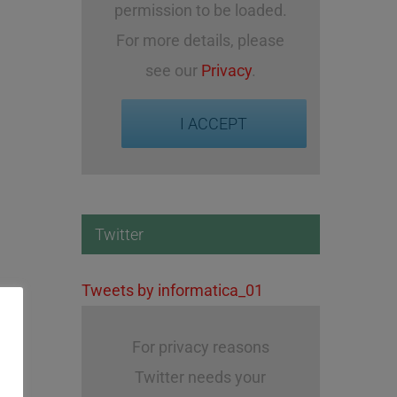
permission to be loaded.
For more details, please
see our
Privacy
.
I ACCEPT
Twitter
Tweets by informatica_01
For privacy reasons
Twitter needs your